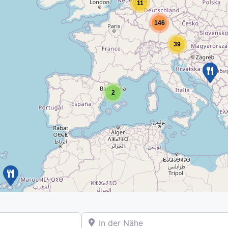
11
146
39
2
In der Nähe