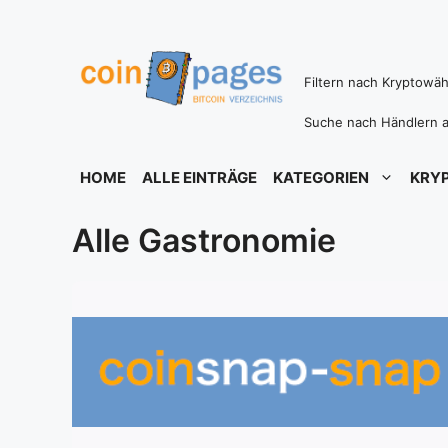
Zum
Inhalt
springen
Filtern nach Kryptowä
Suche nach Händlern a
HOME
ALLE EINTRÄGE
KATEGORIEN
KRY
Alle Gastronomie