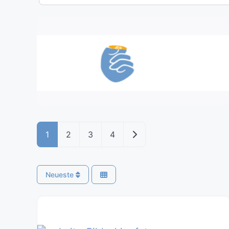
Ältere Beiträge
1
2
3
4
Neueste