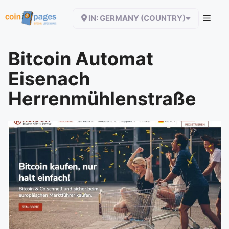
Zum
IN: GERMANY (COUNTRY)
Inhalt
springen
Bitcoin Automat
Eisenach
Herrenmühlenstraße