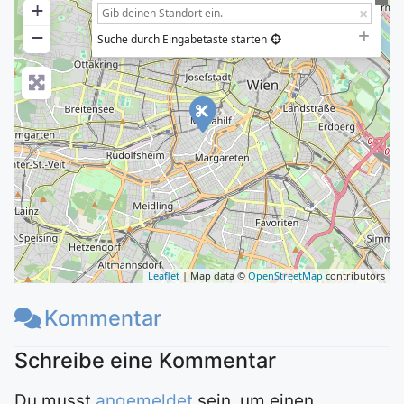
+
−
Suche durch Eingabetaste starten
Leaflet
| Map data ©
OpenStreetMap
contributors
Kommentar
Du musst
angemeldet
sein, um einen