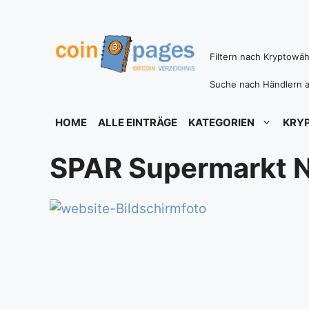
Zum
Inhalt
springen
Filtern nach Kryptowä
Suche nach Händlern a
HOME
ALLE EINTRÄGE
KATEGORIEN
KRY
SPAR Supermarkt N