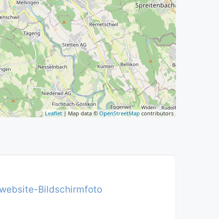
Leaflet
| Map data ©
OpenStreetMap
contributors