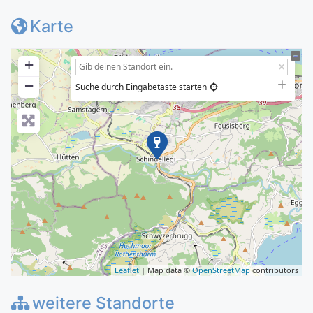
Karte
+
−
Suche durch Eingabetaste starten
Leaflet
| Map data ©
OpenStreetMap
contributors
weitere Standorte