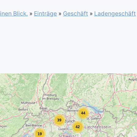
inen Blick.
»
Einträge
»
Geschäft
»
Ladengeschäft
44
39
42
19