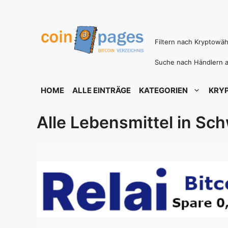
Zum
Inhalt
springen
Filtern nach Kryptowä
Suche nach Händlern a
HOME
ALLE EINTRÄGE
KATEGORIEN
KRY
Alle Lebensmittel in Sc