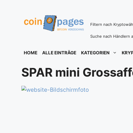
Zum
Inhalt
springen
Filtern nach Kryptowä
Suche nach Händlern a
HOME
ALLE EINTRÄGE
KATEGORIEN
KRY
SPAR mini Grossaff