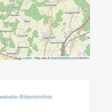
Leaflet
| Map data ©
OpenStreetMap
contributors