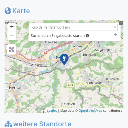
Karte
+
−
Suche durch Eingabetaste starten
Leaflet
| Map data ©
OpenStreetMap
contributors
weitere Standorte