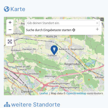
Karte
+
−
Suche durch Eingabetaste starten
Leaflet
| Map data ©
OpenStreetMap
contributors
weitere Standorte