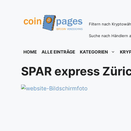
Zum
Inhalt
springen
Filtern nach Kryptowä
Suche nach Händlern a
HOME
ALLE EINTRÄGE
KATEGORIEN
KRY
SPAR express Züric