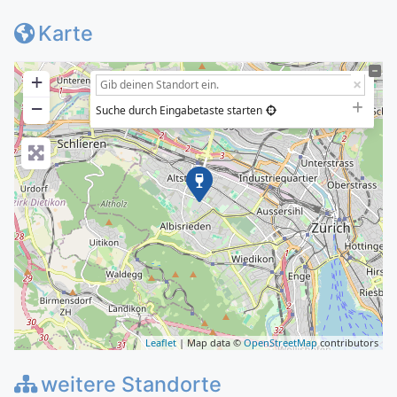
Karte
+
−
Suche durch Eingabetaste starten
Leaflet
| Map data ©
OpenStreetMap
contributors
weitere Standorte