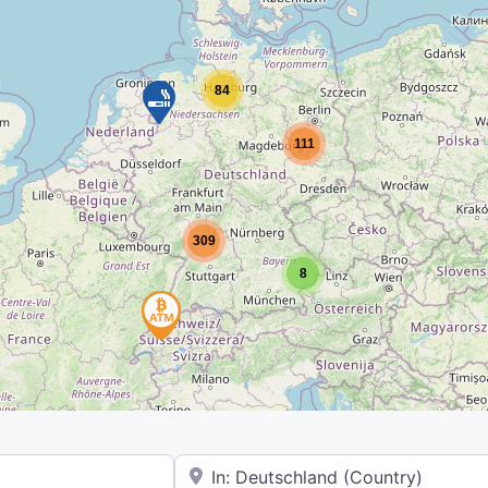
84
111
309
8
In der Nähe