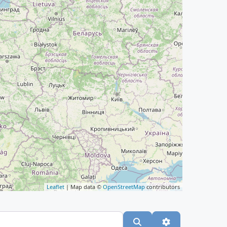
Leaflet
| Map data ©
OpenStreetMap
contributors
Suchen
Advanced Filte