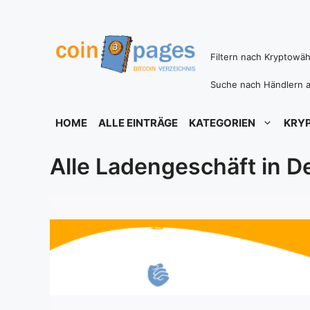
Zum
Inhalt
springen
Filtern nach Kryptowä
Suche nach Händlern a
HOME
ALLE EINTRÄGE
KATEGORIEN
KRY
Alle Ladengeschäft in D