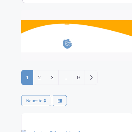
Ältere Beiträge
1
2
3
…
9
Neueste